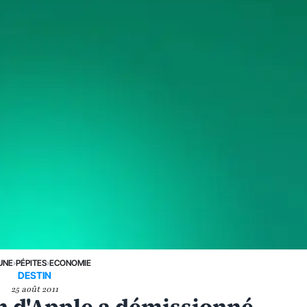
UNE
›
PÉPITES
›
ECONOMIE
DESTIN
25 août 2011