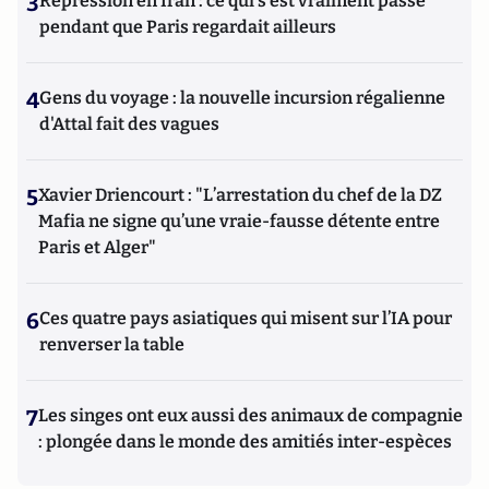
3
Répression en Iran : ce qui s'est vraiment passé
pendant que Paris regardait ailleurs
4
Gens du voyage : la nouvelle incursion régalienne
d'Attal fait des vagues
5
Xavier Driencourt : "L’arrestation du chef de la DZ
Mafia ne signe qu’une vraie-fausse détente entre
Paris et Alger"
6
Ces quatre pays asiatiques qui misent sur l’IA pour
renverser la table
7
Les singes ont eux aussi des animaux de compagnie
: plongée dans le monde des amitiés inter-espèces