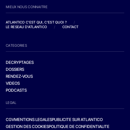
MIEUX NOUS CONNAITRE
ATLANTICO C'EST QUI, C'EST QUOI ?
/
LE RESEAU D'ATLANTICO
/
CONTACT
CATEGORIES
DECRYPTAGES
DOSSIERS
RENDEZ-VOUS
VIDEOS
PODCASTS
LEGAL
CGV
MENTIONS LEGALES
PUBLICITE SUR ATLANTICO
GESTION DES COOKIES
POLITIQUE DE CONFIDENTIALITE