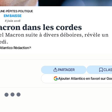
 UNE
›
PÉPITES
›
POLITIQUE
EM BAISSE
8 juin 2016
cron dans les cordes
 Macron suite à divers déboires, révèle un
edi.
Atlantico Rédaction
PARTAGER
CLAS
Ajouter Atlantico en favori sur Go