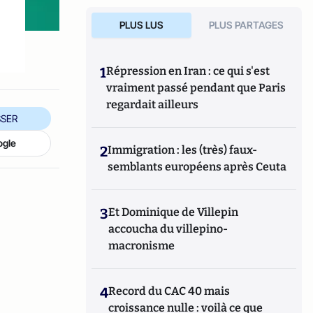
PLUS LUS
PLUS PARTAGES
1
Répression en Iran : ce qui s'est
vraiment passé pendant que Paris
regardait ailleurs
SER
ogle
2
Immigration : les (très) faux-
semblants européens après Ceuta
3
Et Dominique de Villepin
accoucha du villepino-
macronisme
4
Record du CAC 40 mais
croissance nulle : voilà ce que