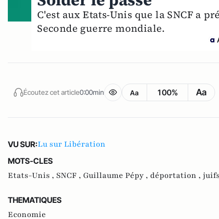
Solder le passé
C'est aux Etats-Unis que la SNCF a pr
Seconde guerre mondiale.
Aa
100%
Écoutez cet article
0:00min
Aa
Lu sur Libération
VU SUR:
MOTS-CLES
Etats-Unis ,
SNCF ,
Guillaume Pépy ,
déportation ,
juif
THEMATIQUES
Economie