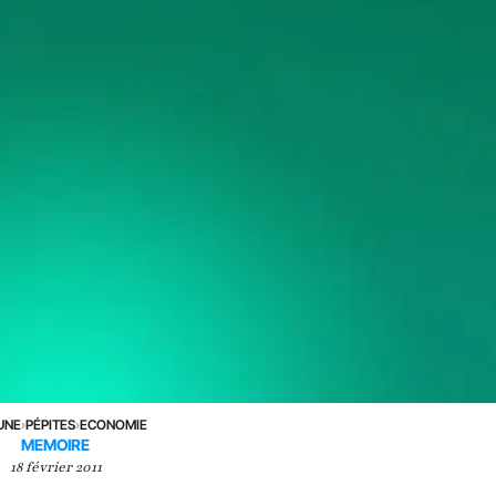
UNE
›
PÉPITES
›
ECONOMIE
MEMOIRE
18 février 2011