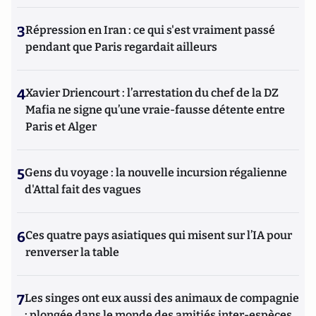
3
Répression en Iran : ce qui s'est vraiment passé
pendant que Paris regardait ailleurs
4
Xavier Driencourt : l’arrestation du chef de la DZ
Mafia ne signe qu’une vraie-fausse détente entre
Paris et Alger
5
Gens du voyage : la nouvelle incursion régalienne
d'Attal fait des vagues
6
Ces quatre pays asiatiques qui misent sur l’IA pour
renverser la table
7
Les singes ont eux aussi des animaux de compagnie
: plongée dans le monde des amitiés inter-espèces