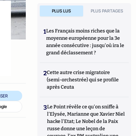
PLUS LUS
PLUS PARTAGES
,
1
Les Français moins riches que la
moyenne européenne pour la 3e
année consécutive : jusqu'où ira le
grand déclassement ?
2
Cette autre crise migratoire
(semi-orchestrée) qui se profile
après Ceuta
SER
3
Le Point révèle ce qu'on sniffe à
ogle
l'Elysée, Marianne que Xavier Niel
hacke l'Etat; Le Nobel de la Paix
russe donne une leçon de
courage, l'ex PM australien une