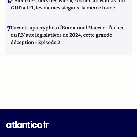
6
« Sionistes, hors des Facs », soutien au Hamas : du
GUD à LFI, les mêmes slogans, la même haine
7
Carnets apocryphes d’Emmanuel Macron : l’échec
du RN aux législatives de 2024, cette grande
déception - Episode 2