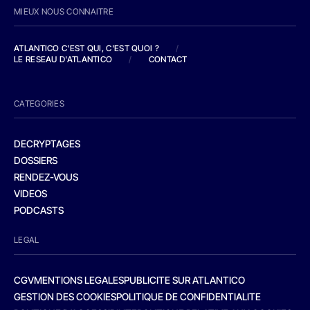
MIEUX NOUS CONNAITRE
ATLANTICO C'EST QUI, C'EST QUOI ?
/
LE RESEAU D'ATLANTICO
/
CONTACT
CATEGORIES
DECRYPTAGES
DOSSIERS
RENDEZ-VOUS
VIDEOS
PODCASTS
LEGAL
CGV
MENTIONS LEGALES
PUBLICITE SUR ATLANTICO
GESTION DES COOKIES
POLITIQUE DE CONFIDENTIALITE