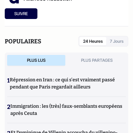
SUIVRE
POPULAIRES
24 Heures
7 Jours
PLUS LUS
PLUS PARTAGES
1
Répression en Iran : ce qui s'est vraiment passé
pendant que Paris regardait ailleurs
2
Immigration : les (très) faux-semblants européens
après Ceuta
Et Dominique de Villepin accoucha du villepino-