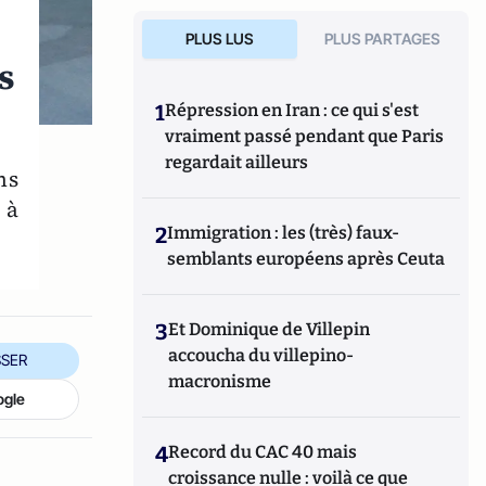
PLUS LUS
PLUS PARTAGES
s
1
Répression en Iran : ce qui s'est
vraiment passé pendant que Paris
regardait ailleurs
ns
 à
2
Immigration : les (très) faux-
semblants européens après Ceuta
3
Et Dominique de Villepin
accoucha du villepino-
SER
macronisme
ogle
4
Record du CAC 40 mais
croissance nulle : voilà ce que