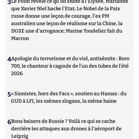
3
Le Point révèle ce qu'on sniffe à l'Elysée, Marianne
que Xavier Niel hacke l'Etat; Le Nobel de la Paix
russe donne une leçon de courage, l'ex PM
australien une leçon de réalisme sur la Chine, la
DGSE une d'arrogance; Marine Tondelier fait du
Macron
4
Apologie du terrorisme et du viol, antisémite : Boro
700, le chanteur à cagoule de l’un des tubes de l’été
2026
5
« Sionistes, hors des Facs », soutien au Hamas : du
GUD à LFI, les mêmes slogans, la même haine
6
Bons baisers de Russie ? Voilà ce qui se cache
derrière les attaques aux drones à l'aéroport de
Leipzig