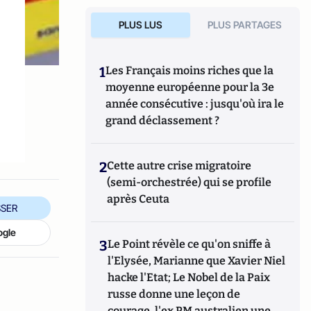
PLUS LUS
PLUS PARTAGES
1
Les Français moins riches que la
moyenne européenne pour la 3e
année consécutive : jusqu'où ira le
grand déclassement ?
2
Cette autre crise migratoire
(semi-orchestrée) qui se profile
après Ceuta
SER
ogle
3
Le Point révèle ce qu'on sniffe à
l'Elysée, Marianne que Xavier Niel
hacke l'Etat; Le Nobel de la Paix
russe donne une leçon de
courage, l'ex PM australien une