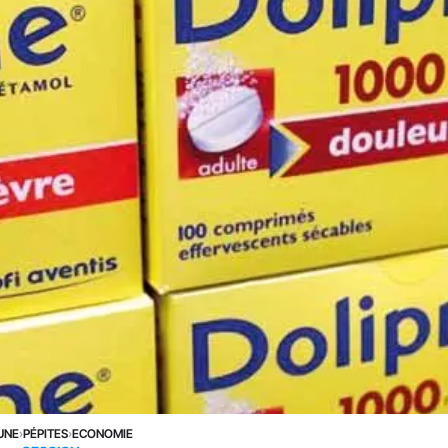
UNE
›
PÉPITES
›
ECONOMIE