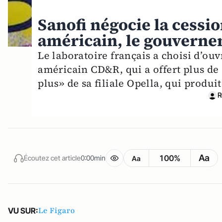
Sanofi négocie la cessi
américain, le gouverne
Le laboratoire français a choisi d’ouv
américain CD&R, qui a offert plus de
plus» de sa filiale Opella, qui produ
R
Aa
100%
Écoutez cet article
0:00min
Aa
Le Figaro
VU SUR: