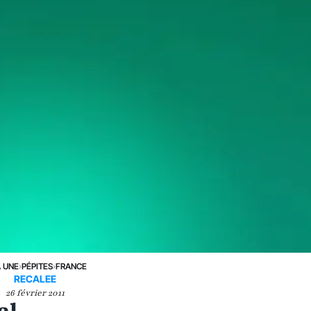
A UNE
›
PÉPITES
›
FRANCE
RECALEE
26 février 2011