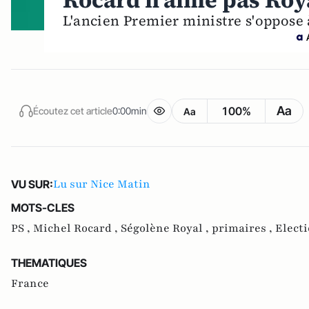
Rocard n'aime pas Roy
L'ancien Premier ministre s'oppose 
Aa
100%
Écoutez cet article
0:00min
Aa
Lu sur Nice Matin
VU SUR:
MOTS-CLES
PS ,
Michel Rocard ,
Ségolène Royal ,
primaires ,
Electi
THEMATIQUES
France