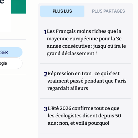
dé
t
PLUS LUS
PLUS PARTAGES
1
Les Français moins riches que la
moyenne européenne pour la 3e
année consécutive : jusqu'où ira le
SER
grand déclassement ?
ogle
2
Répression en Iran : ce qui s'est
vraiment passé pendant que Paris
regardait ailleurs
3
L’été 2026 confirme tout ce que
les écologistes disent depuis 50
ans : non, et voilà pourquoi