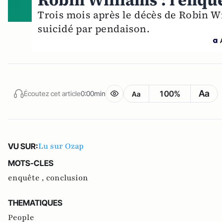
Robin Williams : l'enquê
Trois mois après le décès de Robin Wil
suicidé par pendaison.
Aa
100%
Écoutez cet article
0:00min
Aa
Lu sur Ozap
VU SUR:
MOTS-CLES
enquête ,
conclusion
THEMATIQUES
People