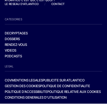
ATLANTICO C'EST QUI, C'EST QUOI ?
/
LE RESEAU D'ATLANTICO
/
CONTACT
CATEGORIES
DECRYPTAGES
DOSSIERS
RENDEZ-VOUS
VIDEOS
PODCASTS
LEGAL
CGV
MENTIONS LEGALES
PUBLICITE SUR ATLANTICO
GESTION DES COOKIES
POLITIQUE DE CONFIDENTIALITE
POLITIQUE D’ACCESSIBILITE
POLITIQUE RELATIVE AUX COOKIES
CONDITIONS GENERALES D’UTILISATION