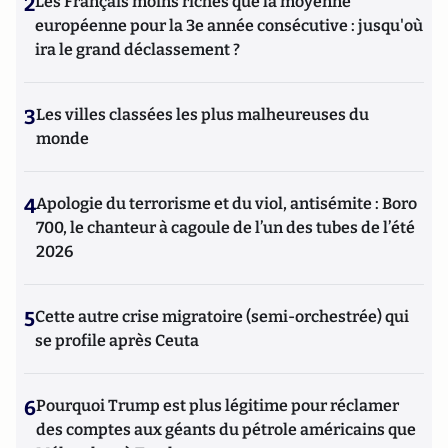
2
Les Français moins riches que la moyenne
européenne pour la 3e année consécutive : jusqu'où
ira le grand déclassement ?
3
Les villes classées les plus malheureuses du
monde
4
Apologie du terrorisme et du viol, antisémite : Boro
700, le chanteur à cagoule de l’un des tubes de l’été
2026
5
Cette autre crise migratoire (semi-orchestrée) qui
se profile après Ceuta
6
Pourquoi Trump est plus légitime pour réclamer
des comptes aux géants du pétrole américains que