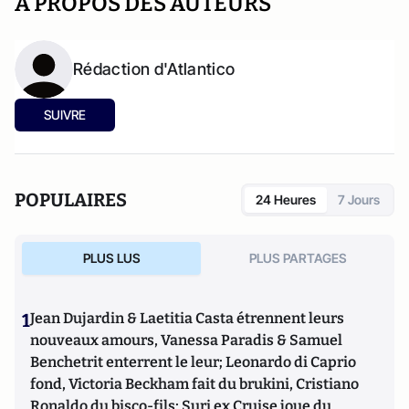
A PROPOS DES AUTEURS
Rédaction d'Atlantico
SUIVRE
POPULAIRES
24 Heures
7 Jours
PLUS LUS
PLUS PARTAGES
1
Jean Dujardin & Laetitia Casta étrennent leurs
nouveaux amours, Vanessa Paradis & Samuel
Benchetrit enterrent le leur; Leonardo di Caprio
fond, Victoria Beckham fait du brukini, Cristiano
Ronaldo du bisco-fils; Suri ex Cruise joue du