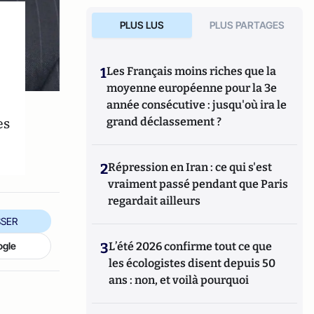
PLUS LUS
PLUS PARTAGES
1
Les Français moins riches que la
moyenne européenne pour la 3e
année consécutive : jusqu'où ira le
es
grand déclassement ?
2
Répression en Iran : ce qui s'est
vraiment passé pendant que Paris
regardait ailleurs
SER
3
L’été 2026 confirme tout ce que
ogle
les écologistes disent depuis 50
ans : non, et voilà pourquoi