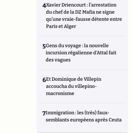
4
Xavier Driencourt : l’arrestation
du chef de la DZ Mafia ne signe
qu’une vraie-fausse détente entre
Paris et Alger
5
Gens du voyage : la nouvelle
incursion régalienne d'Attal fait
des vagues
6
Et Dominique de Villepin
accoucha du villepino-
macronisme
7
Immigration : les (très) faux-
semblants européens après Ceuta