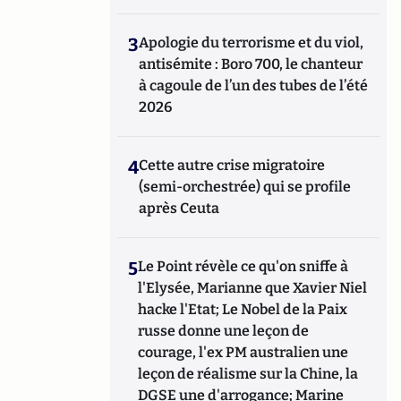
3
Apologie du terrorisme et du viol,
antisémite : Boro 700, le chanteur
à cagoule de l’un des tubes de l’été
2026
4
Cette autre crise migratoire
(semi-orchestrée) qui se profile
après Ceuta
5
Le Point révèle ce qu'on sniffe à
l'Elysée, Marianne que Xavier Niel
hacke l'Etat; Le Nobel de la Paix
russe donne une leçon de
courage, l'ex PM australien une
leçon de réalisme sur la Chine, la
DGSE une d'arrogance; Marine