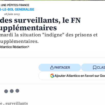
A UNE
›
PÉPITES
›
FRANCE
S-LE-BOL GENERALISE
18 juin 2013
des surveillants, le FN
supplémentaires
ardi la situation "indigne" des prisons et
 supplémentaires.
Atlantico Rédaction
PARTAGER
CLAS
Ajouter Atlantico en favori sur Go
e ,
surveillants