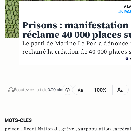
A L
UN RA
Prisons : manifestation 
réclame 40 000 places 
Le parti de Marine Le Pen a dénoncé m
réclamé la création de 40 000 places
Aa
100%
Écoutez cet article
0:00min
Aa
MOTS-CLES
prison ,
Front National ,
grève ,
surpopulation carcéral