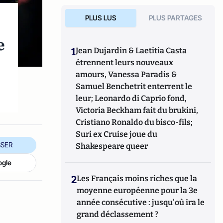
PLUS LUS
PLUS PARTAGES
e
1
Jean Dujardin & Laetitia Casta
étrennent leurs nouveaux
r
amours, Vanessa Paradis &
Samuel Benchetrit enterrent le
leur; Leonardo di Caprio fond,
Victoria Beckham fait du brukini,
Cristiano Ronaldo du bisco-fils;
Suri ex Cruise joue du
SER
Shakespeare queer
ogle
2
Les Français moins riches que la
moyenne européenne pour la 3e
année consécutive : jusqu'où ira le
grand déclassement ?