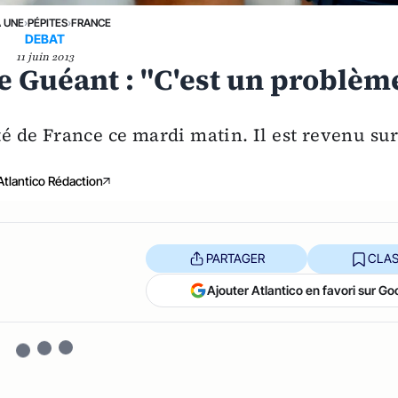
A UNE
›
PÉPITES
›
FRANCE
DEBAT
11 juin 2013
e Guéant : "C'est un problèm
té de France ce mardi matin. Il est revenu su
Atlantico Rédaction
PARTAGER
CLAS
Ajouter Atlantico en favori sur Go