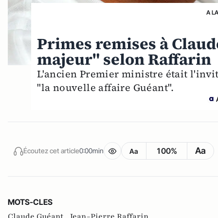
A L
Primes remises à Claud
majeur" selon Raffarin
L'ancien Premier ministre était l'invi
"la nouvelle affaire Guéant".
Aa
100%
Écoutez cet article
0:00min
Aa
MOTS-CLES
Claude Guéant ,
Jean-Pierre Raffarin