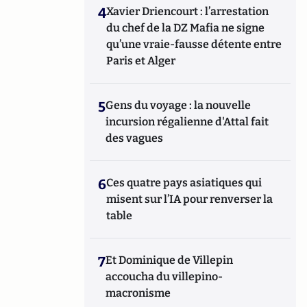
4
Xavier Driencourt : l’arrestation
du chef de la DZ Mafia ne signe
qu’une vraie-fausse détente entre
Paris et Alger
5
Gens du voyage : la nouvelle
incursion régalienne d'Attal fait
des vagues
6
Ces quatre pays asiatiques qui
misent sur l’IA pour renverser la
table
7
Et Dominique de Villepin
accoucha du villepino-
macronisme