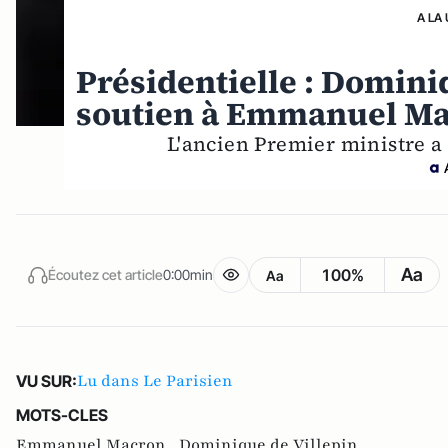
A LA
Présidentielle : Domini
soutien à Emmanuel M
L'ancien Premier ministre a
Aa
100%
Écoutez cet article
0:00min
Aa
Lu dans Le Parisien
VU SUR:
MOTS-CLES
Emmanuel Macron ,
Dominique de Villepin