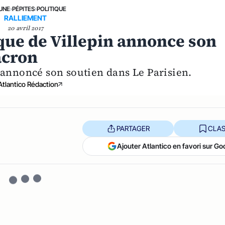
 UNE
›
PÉPITES
›
POLITIQUE
RALLIEMENT
20 avril 2017
que de Villepin annonce son
acron
 annoncé son soutien dans Le Parisien.
Atlantico Rédaction
PARTAGER
CLAS
Ajouter Atlantico en favori sur Go