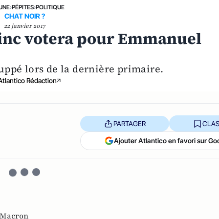
 UNE
›
PÉPITES
›
POLITIQUE
CHAT NOIR ?
22 janvier 2017
 Minc votera pour Emmanuel
Juppé lors de la dernière primaire.
Atlantico Rédaction
PARTAGER
CLAS
Ajouter Atlantico en favori sur Go
Macron