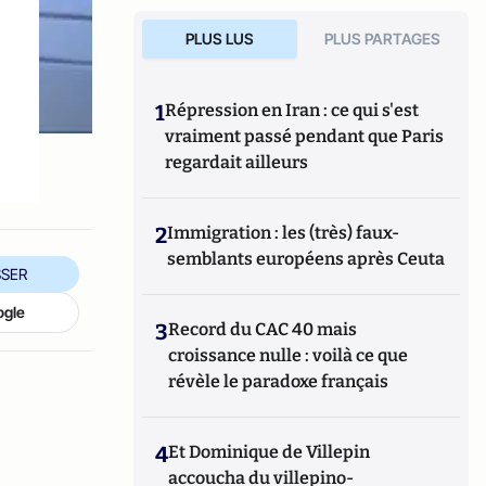
PLUS LUS
PLUS PARTAGES
1
Répression en Iran : ce qui s'est
vraiment passé pendant que Paris
regardait ailleurs
2
Immigration : les (très) faux-
semblants européens après Ceuta
SER
ogle
3
Record du CAC 40 mais
croissance nulle : voilà ce que
révèle le paradoxe français
4
Et Dominique de Villepin
accoucha du villepino-