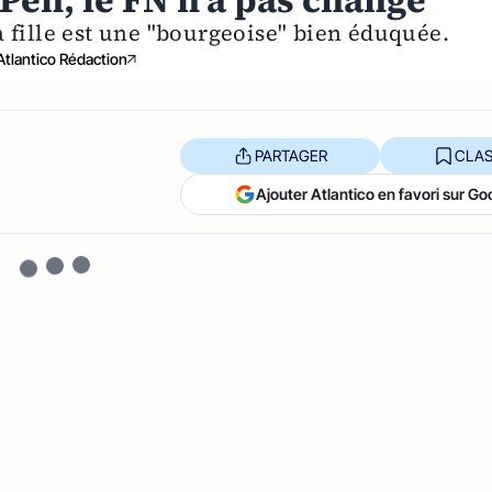
Pen, le FN n'a pas changé
a fille est une "bourgeoise" bien éduquée.
Atlantico Rédaction
PARTAGER
CLAS
Ajouter Atlantico en favori sur Go