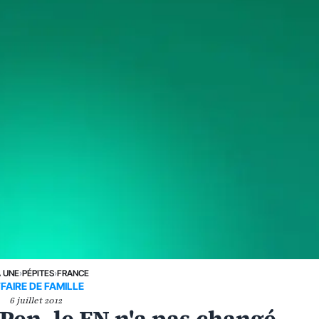
A UNE
›
PÉPITES
›
FRANCE
FAIRE DE FAMILLE
6 juillet 2012