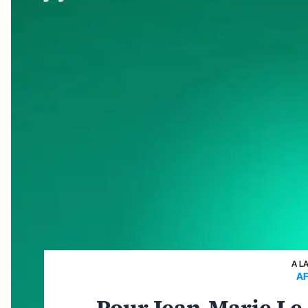
A L
AF