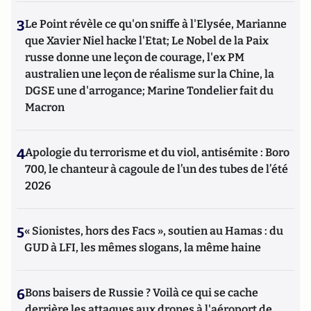
3
Le Point révèle ce qu'on sniffe à l'Elysée, Marianne
que Xavier Niel hacke l'Etat; Le Nobel de la Paix
russe donne une leçon de courage, l'ex PM
australien une leçon de réalisme sur la Chine, la
DGSE une d'arrogance; Marine Tondelier fait du
Macron
4
Apologie du terrorisme et du viol, antisémite : Boro
700, le chanteur à cagoule de l’un des tubes de l’été
2026
5
« Sionistes, hors des Facs », soutien au Hamas : du
GUD à LFI, les mêmes slogans, la même haine
6
Bons baisers de Russie ? Voilà ce qui se cache
derrière les attaques aux drones à l'aéroport de