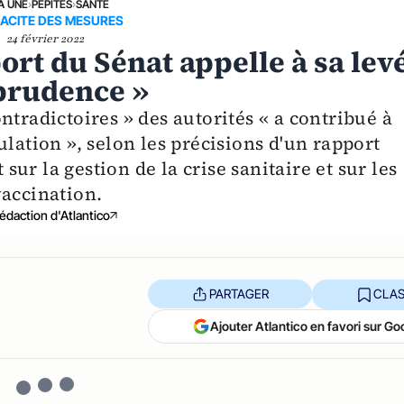
A UNE
›
PÉPITES
›
SANTÉ
CACITE DES MESURES
24 février 2022
ort du Sénat appelle à sa lev
 prudence »
ntradictoires » des autorités « a contribué à
ulation », selon les précisions d'un rapport
ur la gestion de la crise sanitaire et sur les
vaccination.
édaction d'Atlantico
PARTAGER
CLAS
Ajouter Atlantico en favori sur Go