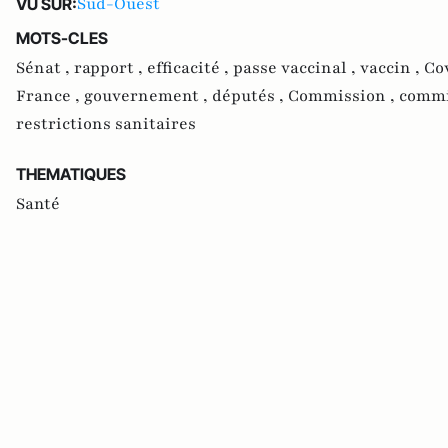
Sud-Ouest
VU SUR:
MOTS-CLES
Sénat ,
rapport ,
efficacité ,
passe vaccinal ,
vaccin ,
Co
France ,
gouvernement ,
députés ,
Commission ,
commi
restrictions sanitaires
THEMATIQUES
Santé