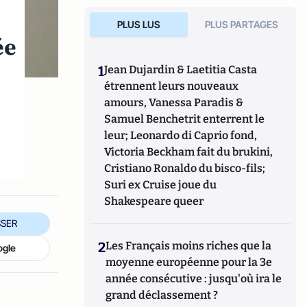
PLUS LUS
PLUS PARTAGES
ée
1
Jean Dujardin & Laetitia Casta
étrennent leurs nouveaux
amours, Vanessa Paradis &
Samuel Benchetrit enterrent le
leur; Leonardo di Caprio fond,
Victoria Beckham fait du brukini,
Cristiano Ronaldo du bisco-fils;
Suri ex Cruise joue du
Shakespeare queer
SER
2
Les Français moins riches que la
ogle
moyenne européenne pour la 3e
année consécutive : jusqu'où ira le
grand déclassement ?