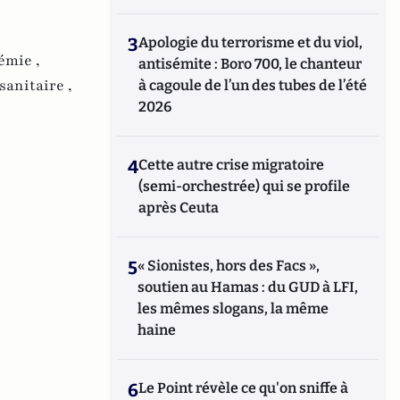
3
Apologie du terrorisme et du viol,
émie ,
antisémite : Boro 700, le chanteur
sanitaire ,
à cagoule de l’un des tubes de l’été
2026
4
Cette autre crise migratoire
(semi-orchestrée) qui se profile
après Ceuta
5
« Sionistes, hors des Facs »,
soutien au Hamas : du GUD à LFI,
les mêmes slogans, la même
haine
6
Le Point révèle ce qu'on sniffe à