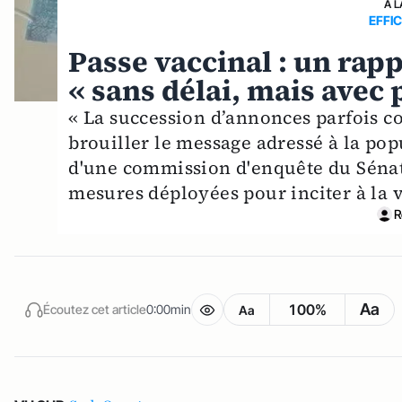
A L
EFFI
Passe vaccinal : un rapp
« sans délai, mais avec
« La succession d’annonces parfois co
brouiller le message adressé à la pop
d'une commission d'enquête du Sénat s
mesures déployées pour inciter à la 
R
Aa
100%
Écoutez cet article
0:00min
Aa