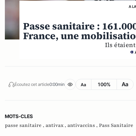
A L
Passe sanitaire : 161.00
France, une mobilisati
Ils étaient
Aa
100%
Écoutez cet article
0:00min
Aa
MOTS-CLES
passe sanitaire ,
antivax ,
antivaccins ,
Pass Sanitaire