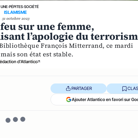
 UNE
›
PÉPITES
›
SOCIÉTÉ
ISLAMISME
31 octobre 2023
e feu sur une femme,
aisant l’apologie du terroris
on Bibliothèque François Mitterrand, ce mardi
mais son état est stable.
édaction d'Atlantico
PARTAGER
CLAS
Ajouter Atlantico en favori sur Go