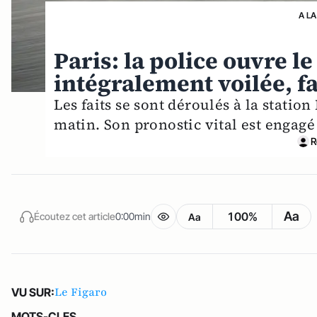
A LA
Paris: la police ouvre l
intégralement voilée, f
Les faits se sont déroulés à la stati
matin. Son pronostic vital est engagé 
R
Aa
100%
Écoutez cet article
0:00min
Aa
Le Figaro
VU SUR:
MOTS-CLES