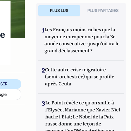
PLUS LUS
PLUS PARTAGES
1
Les Français moins riches que la
me
moyenne européenne pour la 3e
année consécutive : jusqu'où ira le
grand déclassement ?
2
Cette autre crise migratoire
(semi-orchestrée) qui se profile
après Ceuta
SER
ogle
3
Le Point révèle ce qu'on sniffe à
l'Elysée, Marianne que Xavier Niel
hacke l'Etat; Le Nobel de la Paix
russe donne une leçon de
courage, l'ex PM australien une