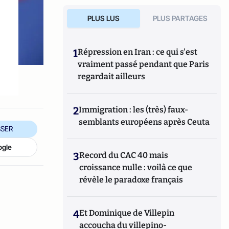
PLUS LUS
PLUS PARTAGES
1
Répression en Iran : ce qui s'est
vraiment passé pendant que Paris
regardait ailleurs
2
Immigration : les (très) faux-
semblants européens après Ceuta
SER
ogle
3
Record du CAC 40 mais
croissance nulle : voilà ce que
révèle le paradoxe français
4
Et Dominique de Villepin
accoucha du villepino-