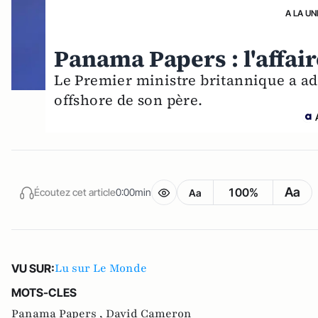
A LA UN
Panama Papers : l'affa
Le Premier ministre britannique a ad
offshore de son père.
Aa
100%
Écoutez cet article
0:00min
Aa
Lu sur Le Monde
VU SUR:
MOTS-CLES
Panama Papers ,
David Cameron