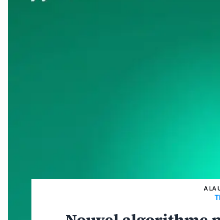
A LA 
T