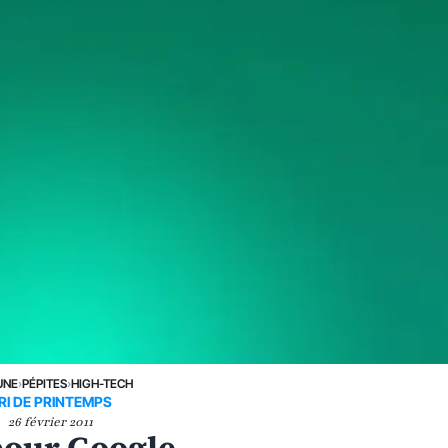
UNE
›
PÉPITES
›
HIGH-TECH
RI DE PRINTEMPS
26 février 2011