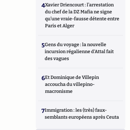
4
Xavier Driencourt : l’arrestation
du chef de la DZ Mafia ne signe
qu’une vraie-fausse détente entre
Paris et Alger
5
Gens du voyage : la nouvelle
incursion régalienne d'Attal fait
des vagues
6
Et Dominique de Villepin
accoucha du villepino-
macronisme
7
Immigration : les (très) faux-
semblants européens après Ceuta