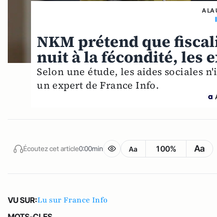
A LA
NKM prétend que fiscali
nuit à la fécondité, les
Selon une étude, les aides sociales n'
un expert de France Info.
Aa
100%
Écoutez cet article
0:00min
Aa
Lu sur France Info
VU SUR:
MOTS-CLES