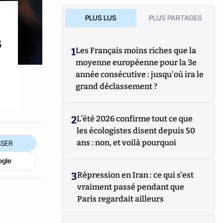
PLUS LUS
PLUS PARTAGES
s
1
Les Français moins riches que la
moyenne européenne pour la 3e
e
année consécutive : jusqu'où ira le
grand déclassement ?
2
L’été 2026 confirme tout ce que
les écologistes disent depuis 50
ans : non, et voilà pourquoi
SER
ogle
3
Répression en Iran : ce qui s'est
vraiment passé pendant que
Paris regardait ailleurs