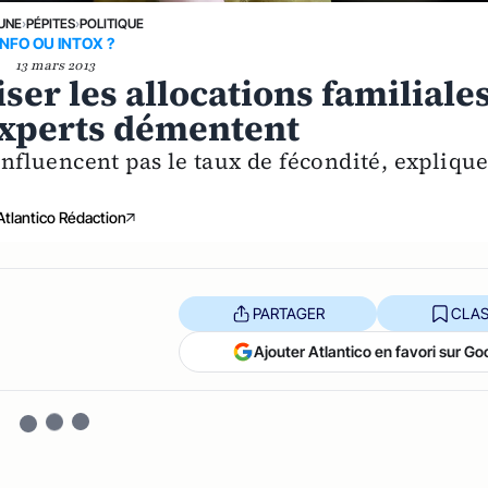
 UNE
›
PÉPITES
›
POLITIQUE
INFO OU INTOX ?
13 mars 2013
ser les allocations familiale
 experts démentent
influencent pas le taux de fécondité, expliqu
Atlantico Rédaction
PARTAGER
CLAS
Ajouter Atlantico en favori sur Go