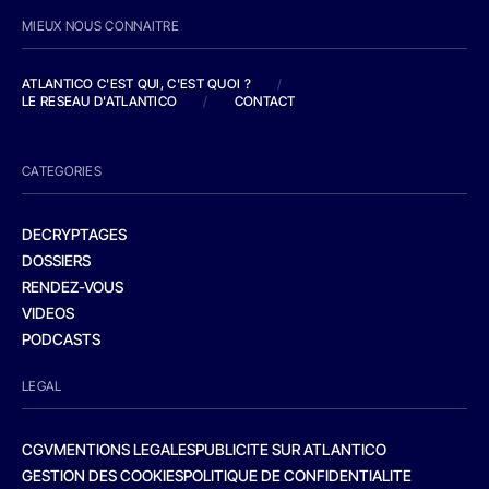
MIEUX NOUS CONNAITRE
ATLANTICO C'EST QUI, C'EST QUOI ?
/
LE RESEAU D'ATLANTICO
/
CONTACT
CATEGORIES
DECRYPTAGES
DOSSIERS
RENDEZ-VOUS
VIDEOS
PODCASTS
LEGAL
CGV
MENTIONS LEGALES
PUBLICITE SUR ATLANTICO
GESTION DES COOKIES
POLITIQUE DE CONFIDENTIALITE