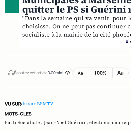
Municipales à Marseill
quitter le PS si Guérini 
"Dans la semaine qui va venir, pour le
choisisse. On ne peut pas continuer 
socialiste à la mairie de la cité phoc
Aa
100%
Écoutez cet article
0:00min
Aa
lu sur BFMTV
VU SUR:
MOTS-CLES
Parti Socialiste ,
Jean-Noël Guérini ,
élections municip