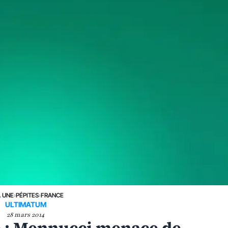
A UNE
›
PÉPITES
›
FRANCE
ULTIMATUM
28 mars 2014