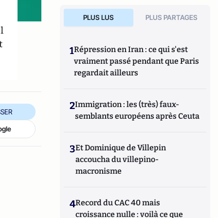
PLUS LUS
PLUS PARTAGES
l
t
1
Répression en Iran : ce qui s'est
vraiment passé pendant que Paris
regardait ailleurs
2
Immigration : les (très) faux-
SER
semblants européens après Ceuta
ogle
3
Et Dominique de Villepin
accoucha du villepino-
macronisme
4
Record du CAC 40 mais
croissance nulle : voilà ce que