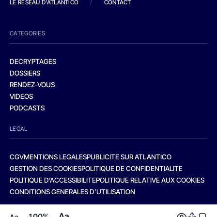
LE RESEAU D'ATLANTICO
/
CONTACT
CATEGORIES
DECRYPTAGES
DOSSIERS
RENDEZ-VOUS
VIDEOS
PODCASTS
LEGAL
CGV
MENTIONS LEGALES
PUBLICITE SUR ATLANTICO
GESTION DES COOKIES
POLITIQUE DE CONFIDENTIALITE
POLITIQUE D’ACCESSIBILITE
POLITIQUE RELATIVE AUX COOKIES
CONDITIONS GENERALES D’UTILISATION
Aa
100%
Aa