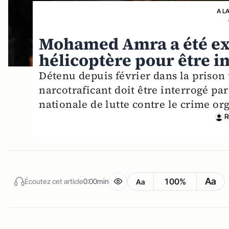
A L
Mohamed Amra a été ext
hélicoptère pour être in
Détenu depuis février dans la prison 
narcotraficant doit être interrogé par
nationale de lutte contre le crime org
R
Aa
100%
Écoutez cet article
0:00min
Aa