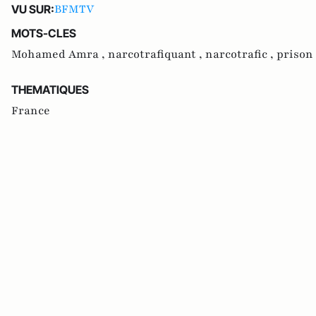
BFMTV
VU SUR:
MOTS-CLES
Mohamed Amra ,
narcotrafiquant ,
narcotrafic ,
prison
THEMATIQUES
France