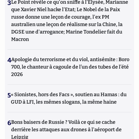
3
Le Point révèle ce qu'on sniffe à l'Elysée, Marianne
que Xavier Niel hacke l'Etat; Le Nobel de la Paix
russe donne une leçon de courage, l'ex PM
australien une leçon de réalisme sur la Chine, la
DGSE une d'arrogance; Marine Tondelier fait du
Macron
4
Apologie du terrorisme et du viol, antisémite : Boro
700, le chanteur à cagoule de l’un des tubes de l’été
2026
5
« Sionistes, hors des Facs », soutien au Hamas : du
GUD à LFI, les mêmes slogans, la même haine
6
Bons baisers de Russie ? Voilà ce qui se cache
derrière les attaques aux drones à l'aéroport de
Leipzig