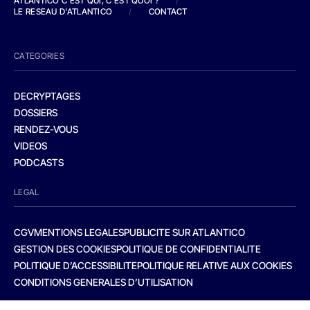
ATLANTICO C'EST QUI, C'EST QUOI ?
/
LE RESEAU D'ATLANTICO
/
CONTACT
CATEGORIES
DECRYPTAGES
DOSSIERS
RENDEZ-VOUS
VIDEOS
PODCASTS
LEGAL
CGV
MENTIONS LEGALES
PUBLICITE SUR ATLANTICO
GESTION DES COOKIES
POLITIQUE DE CONFIDENTIALITE
POLITIQUE D’ACCESSIBILITE
POLITIQUE RELATIVE AUX COOKIES
CONDITIONS GENERALES D’UTILISATION