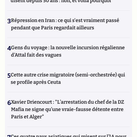
disent depuis 50 ans : non, et voilà pourquoi
3
Répression en Iran : ce qui s'est vraiment passé
pendant que Paris regardait ailleurs
4
Gens du voyage : la nouvelle incursion régalienne
d'Attal fait des vagues
5
Cette autre crise migratoire (semi-orchestrée) qui
se profile après Ceuta
6
Xavier Driencourt : "L’arrestation du chef de la DZ
Mafia ne signe qu’une vraie-fausse détente entre
Paris et Alger"
Ces quatre pays asiatiques qui misent sur l’IA pour