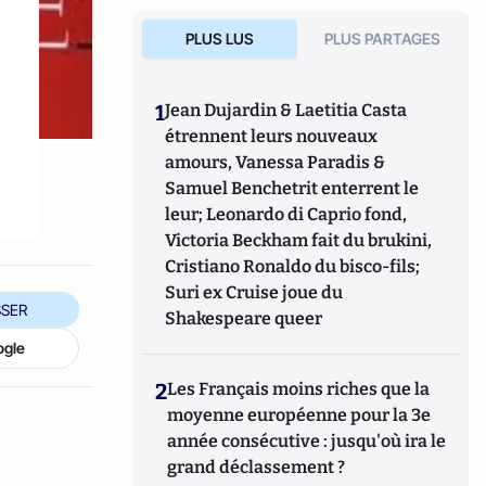
PLUS LUS
PLUS PARTAGES
1
Jean Dujardin & Laetitia Casta
étrennent leurs nouveaux
n
amours, Vanessa Paradis &
Samuel Benchetrit enterrent le
leur; Leonardo di Caprio fond,
Victoria Beckham fait du brukini,
Cristiano Ronaldo du bisco-fils;
Suri ex Cruise joue du
SER
Shakespeare queer
ogle
2
Les Français moins riches que la
moyenne européenne pour la 3e
année consécutive : jusqu'où ira le
grand déclassement ?