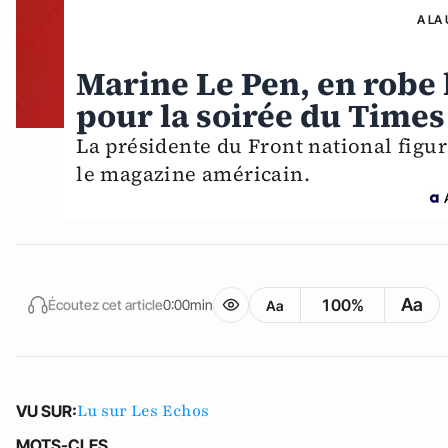
A LA
Marine Le Pen, en robe 
pour la soirée du Times
La présidente du Front national figu
le magazine américain.
Aa
100%
Écoutez cet article
0:00min
Aa
Lu sur Les Echos
VU SUR:
MOTS-CLES