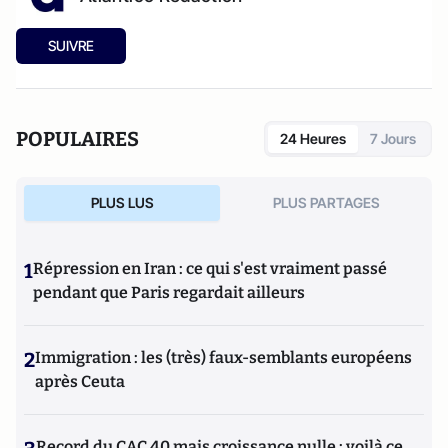
SUIVRE
POPULAIRES
24 Heures
7 Jours
PLUS LUS
PLUS PARTAGES
1
Répression en Iran : ce qui s'est vraiment passé
pendant que Paris regardait ailleurs
2
Immigration : les (très) faux-semblants européens
après Ceuta
Record du CAC 40 mais croissance nulle : voilà ce