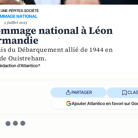
 UNE
›
PÉPITES
›
SOCIÉTÉ
MMAGE NATIONAL
5 juillet 2023
ommage national à Léon
ormandie
is du Débarquement allié de 1944 en
 de Ouistreham.
édaction d'Atlantico
PARTAGER
CLAS
Ajouter Atlantico en favori sur Go