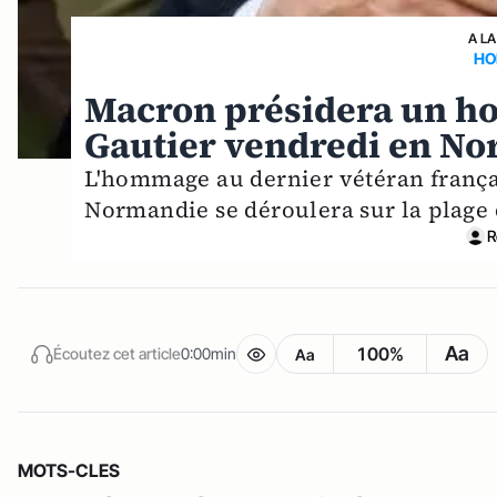
A LA
HO
Macron présidera un h
Gautier vendredi en N
L'hommage au dernier vétéran frança
Normandie se déroulera sur la plage
R
Aa
100%
Écoutez cet article
0:00min
Aa
MOTS-CLES