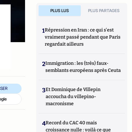
PLUS LUS
PLUS PARTAGES
1
Répression en Iran : ce qui s'est
vraiment passé pendant que Paris
regardait ailleurs
2
Immigration : les (très) faux-
semblants européens après Ceuta
SER
3
Et Dominique de Villepin
accoucha du villepino-
ogle
macronisme
4
Record du CAC 40 mais
croissance nulle : voilà ce que