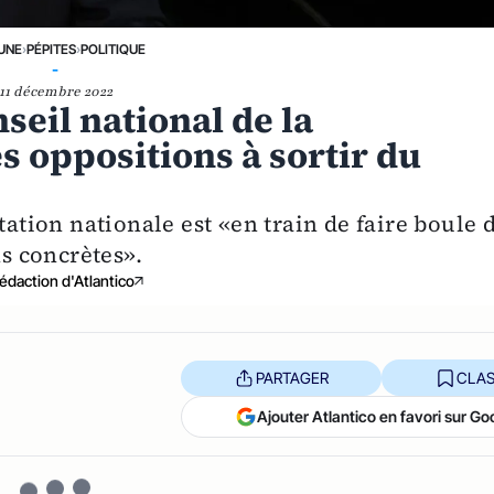
 UNE
›
PÉPITES
›
POLITIQUE
-
11 décembre 2022
eil national de la
es oppositions à sortir du
tation nationale est «en train de faire boule 
ns concrètes».
édaction d'Atlantico
PARTAGER
CLAS
Ajouter Atlantico en favori sur Go