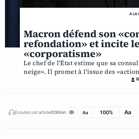
A LA
Macron défend son «cons
refondation» et incite l
«corporatisme»
Le chef de l'État estime que sa consul
neige». Il promet à l'issue des «actio
R
Aa
100%
Écoutez cet article
0:00min
Aa