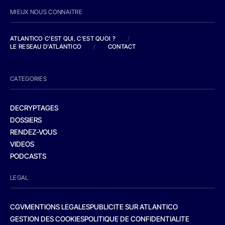
MIEUX NOUS CONNAITRE
ATLANTICO C'EST QUI, C'EST QUOI ?
/
LE RESEAU D'ATLANTICO
/
CONTACT
CATEGORIES
DECRYPTAGES
DOSSIERS
RENDEZ-VOUS
VIDEOS
PODCASTS
LEGAL
CGV
MENTIONS LEGALES
PUBLICITE SUR ATLANTICO
GESTION DES COOKIES
POLITIQUE DE CONFIDENTIALITE