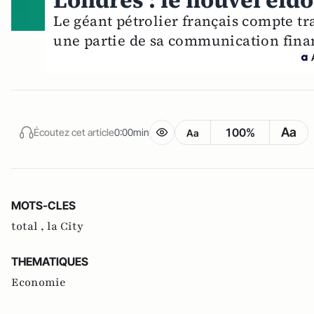
Londres : le nouvel eld
Le géant pétrolier français compte tra
une partie de sa communication fina
Aa
100%
Écoutez cet article
0:00min
Aa
MOTS-CLES
total ,
la City
THEMATIQUES
Economie