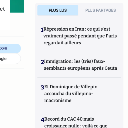
et
PLUS LUS
PLUS PARTAGES
1
Répression en Iran : ce qui s'est
vraiment passé pendant que Paris
regardait ailleurs
SER
ogle
2
Immigration : les (très) faux-
semblants européens après Ceuta
3
Et Dominique de Villepin
accoucha du villepino-
macronisme
4
Record du CAC 40 mais
croissance nulle : voilà ce que