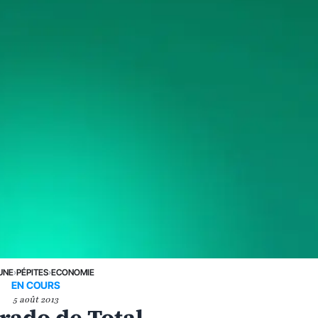
UNE
›
PÉPITES
›
ECONOMIE
EN COURS
5 août 2013