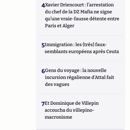
4
Xavier Driencourt : l’arrestation
du chef de la DZ Mafia ne signe
qu’une vraie-fausse détente entre
Paris et Alger
5
Immigration : les (très) faux-
semblants européens après Ceuta
6
Gens du voyage : la nouvelle
incursion régalienne d'Attal fait
des vagues
7
Et Dominique de Villepin
accoucha du villepino-
macronisme