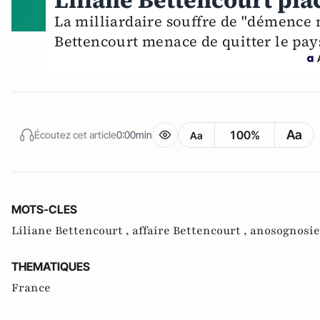
Liliane Bettencourt plac
La milliardaire souffre de "démence 
Bettencourt menace de quitter le pays
Aa
100%
Écoutez cet article
0:00min
Aa
MOTS-CLES
Liliane Bettencourt ,
affaire Bettencourt ,
anosognosie
THEMATIQUES
France