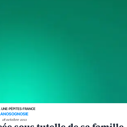
A UNE
›
PÉPITES
›
FRANCE
ANOSOGNOSIE
18 octobre 2011