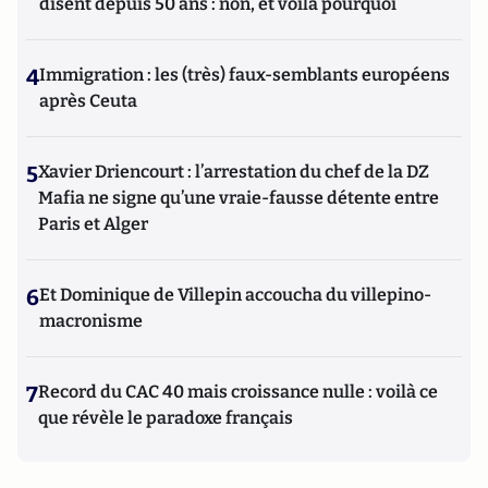
disent depuis 50 ans : non, et voilà pourquoi
4
Immigration : les (très) faux-semblants européens
après Ceuta
5
Xavier Driencourt : l’arrestation du chef de la DZ
Mafia ne signe qu’une vraie-fausse détente entre
Paris et Alger
6
Et Dominique de Villepin accoucha du villepino-
macronisme
7
Record du CAC 40 mais croissance nulle : voilà ce
que révèle le paradoxe français