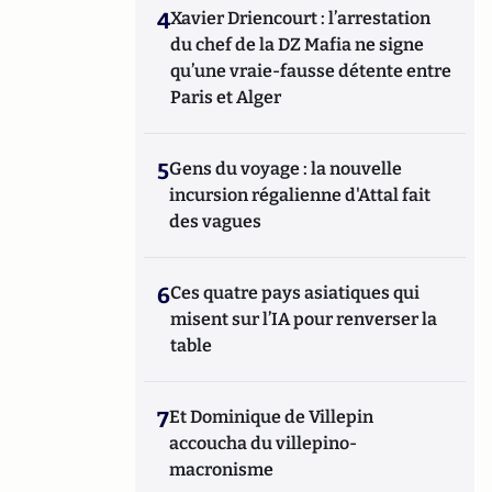
4
Xavier Driencourt : l’arrestation
du chef de la DZ Mafia ne signe
qu’une vraie-fausse détente entre
Paris et Alger
5
Gens du voyage : la nouvelle
incursion régalienne d'Attal fait
des vagues
6
Ces quatre pays asiatiques qui
misent sur l’IA pour renverser la
table
7
Et Dominique de Villepin
accoucha du villepino-
macronisme