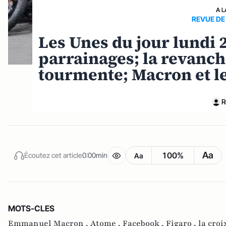
A L
REVUE DE
Les Unes du jour lundi 2
parrainages; la revanch
tourmente; Macron et l
R
Aa
100%
Écoutez cet article
0:00min
Aa
MOTS-CLES
Emmanuel Macron ,
Atome ,
Facebook ,
Figaro ,
la croi