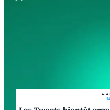
A LA 
B