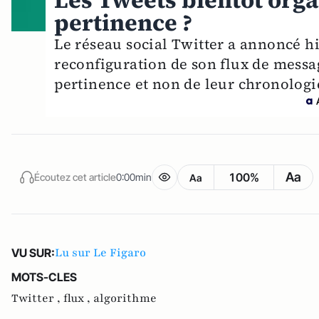
Les Tweets bientôt orga
pertinence ?
Le réseau social Twitter a annoncé hi
reconfiguration de son flux de messag
pertinence et non de leur chronologi
Aa
100%
Écoutez cet article
0:00min
Aa
Lu sur Le Figaro
VU SUR:
MOTS-CLES
Twitter ,
flux ,
algorithme