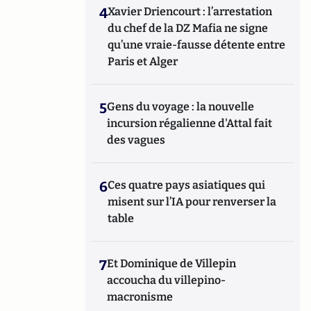
4
Xavier Driencourt : l’arrestation
du chef de la DZ Mafia ne signe
qu’une vraie-fausse détente entre
Paris et Alger
5
Gens du voyage : la nouvelle
incursion régalienne d'Attal fait
des vagues
6
Ces quatre pays asiatiques qui
misent sur l’IA pour renverser la
table
7
Et Dominique de Villepin
accoucha du villepino-
macronisme