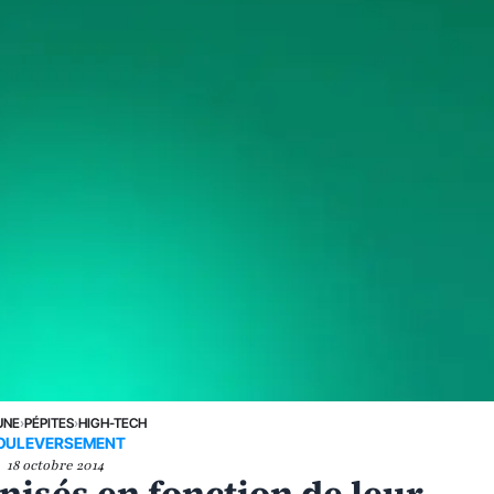
UNE
›
PÉPITES
›
HIGH-TECH
OULEVERSEMENT
18 octobre 2014