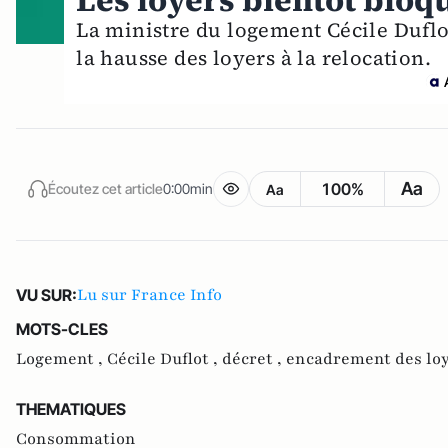
Les loyers bientôt bloq
La ministre du logement Cécile Dufl
la hausse des loyers à la relocation.
Aa
100%
Écoutez cet article
0:00min
Aa
Lu sur France Info
VU SUR:
MOTS-CLES
Logement ,
Cécile Duflot ,
décret ,
encadrement des loy
THEMATIQUES
Consommation