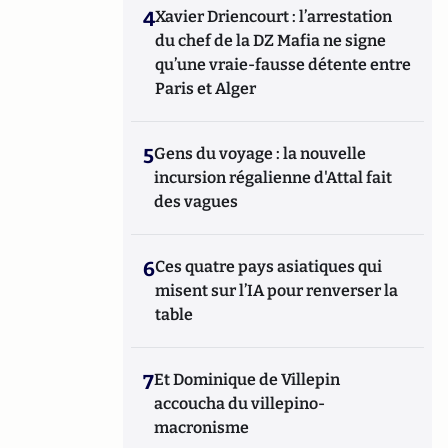
4
Xavier Driencourt : l’arrestation
du chef de la DZ Mafia ne signe
qu’une vraie-fausse détente entre
Paris et Alger
5
Gens du voyage : la nouvelle
incursion régalienne d'Attal fait
des vagues
6
Ces quatre pays asiatiques qui
misent sur l’IA pour renverser la
table
7
Et Dominique de Villepin
accoucha du villepino-
macronisme